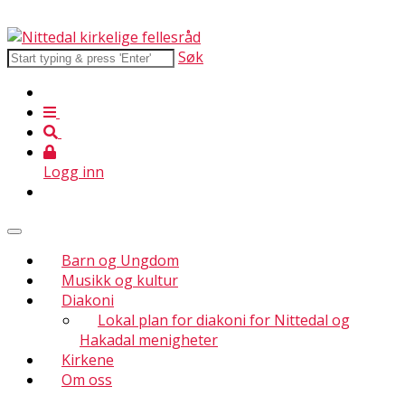
Søk
Logg inn
Barn og Ungdom
Musikk og kultur
Diakoni
Lokal plan for diakoni for Nittedal og
Hakadal menigheter
Kirkene
Om oss