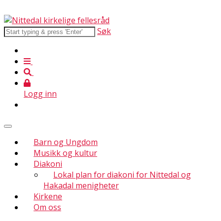
Søk
Logg inn
Barn og Ungdom
Musikk og kultur
Diakoni
Lokal plan for diakoni for Nittedal og
Hakadal menigheter
Kirkene
Om oss