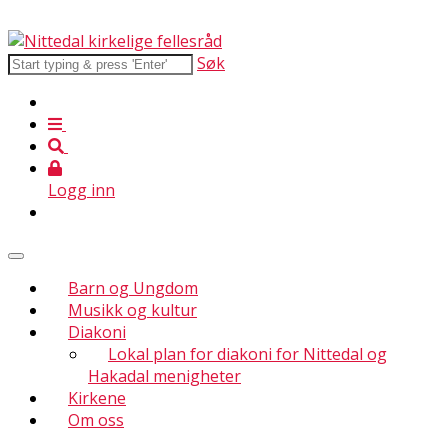
Søk
Logg inn
Barn og Ungdom
Musikk og kultur
Diakoni
Lokal plan for diakoni for Nittedal og
Hakadal menigheter
Kirkene
Om oss