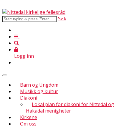
Søk
Logg inn
Barn og Ungdom
Musikk og kultur
Diakoni
Lokal plan for diakoni for Nittedal og
Hakadal menigheter
Kirkene
Om oss