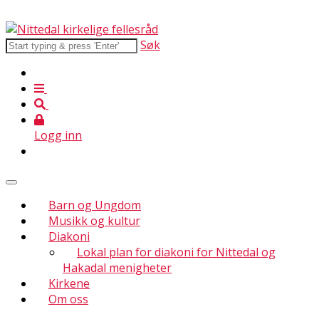
Søk
Logg inn
Barn og Ungdom
Musikk og kultur
Diakoni
Lokal plan for diakoni for Nittedal og
Hakadal menigheter
Kirkene
Om oss