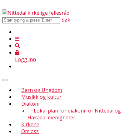
Søk
Logg inn
Barn og Ungdom
Musikk og kultur
Diakoni
Lokal plan for diakoni for Nittedal og
Hakadal menigheter
Kirkene
Om oss