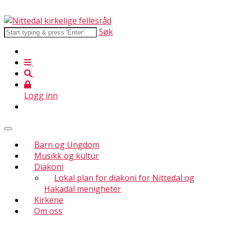
Søk
Logg inn
Barn og Ungdom
Musikk og kultur
Diakoni
Lokal plan for diakoni for Nittedal og
Hakadal menigheter
Kirkene
Om oss