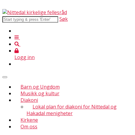
Søk
Logg inn
Barn og Ungdom
Musikk og kultur
Diakoni
Lokal plan for diakoni for Nittedal og
Hakadal menigheter
Kirkene
Om oss