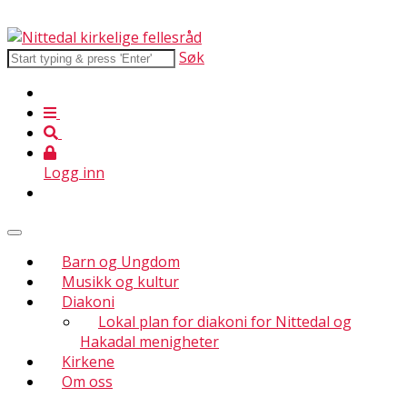
Søk
Logg inn
Barn og Ungdom
Musikk og kultur
Diakoni
Lokal plan for diakoni for Nittedal og
Hakadal menigheter
Kirkene
Om oss