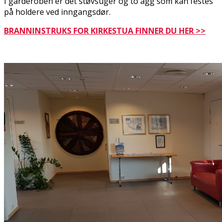
I garderoben er det støvsuger og to flagg som kan festes
på holdere ved inngangsdør.
BRANNINSTRUKS FOR KIRKESTUA FINNER DU HER >>